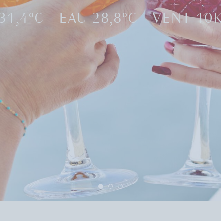
31,4°C
EAU 28,8°C
VENT 10
1
2
3