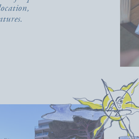
location,
atures.